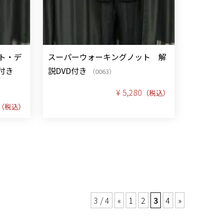
ト・デ
スーパーウォーキングノット 解
付き
説DVD付き
（0063）
¥ 5,280
（税込）
（税込）
3 / 4
«
1
2
3
4
»