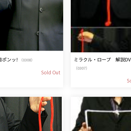
目ポンッ!
ミラクル・ロープ 解説DV
（0308）
（0307）
Sold Out
S