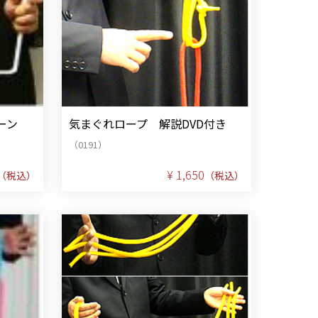
ィーン
気まぐれロープ 解説DVD付き
（0191）
¥ 1,650
（税込）
（税込）