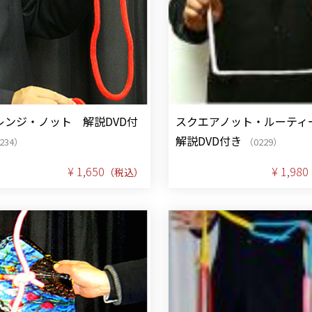
レンジ・ノット 解説DVD付
スクエアノット・ルーテ
解説DVD付き
234）
（0229）
¥ 1,650
¥ 1,980
（税込）