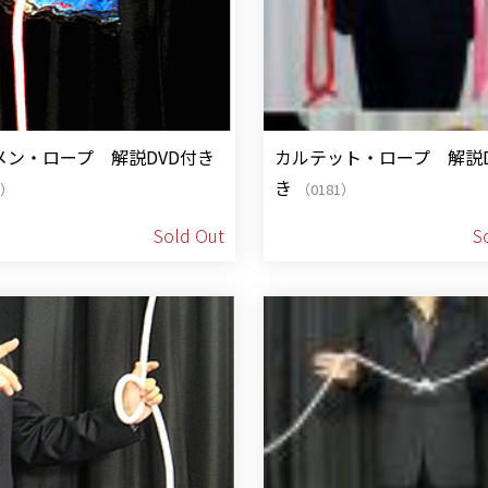
メン・ロープ 解説DVD付き
カルテット・ロープ 解説D
き
2）
（0181）
Sold Out
S