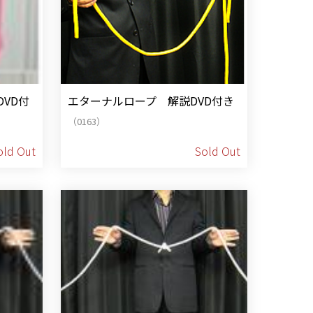
VD付
エターナルロープ 解説DVD付き
（0163）
old Out
Sold Out