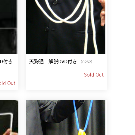
D付き
天狗通 解説DVD付き
（0262）
Sold Out
old Out