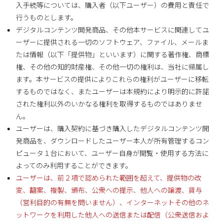
入手続等については、購入者（以下ユーザー）の費用と責任で
行うものとします。
デジタルコンテンツ開発商品、その他本サービスに関連してユ
ーザーに提供される一切のソフトウェア、ファイル、メールま
たは情報（以下「提供物」といいます）に関する著作権、商標
権、その他の知的財産権、その他一切の権利は、当社に帰属し
ます。本サービスの提供によりこれらの権利がユーザーに移転
するものではなく、またユーザーは本規約により明示的に許諾
された権利以外のいかなる権利を取得するものではありませ
ん。
ユーザーは、購入契約に基づき購入したデジタルコンテンツ開
発商品を、ダウンロードしたユーザー本人が所有管理するコン
ピュータ１台において、ユーザー自身が閲覧・使用する方法に
よってのみ利用することができます。
ユーザーは、前２項で認められた範囲を超えて、提供物の改
変、翻案、複製、頒布、公衆への提示、他人への譲渡、貸与
（営利目的の有無を問いません）、インターネットその他のネ
ットワークを利用した他人への送信または配信（公衆送信およ