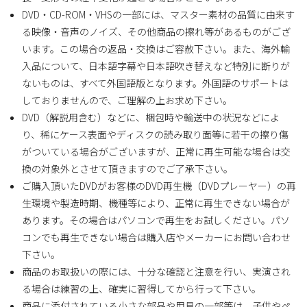
DVD・CD-ROM・VHSの一部には、マスター素材の品質に由来す
る映像・音声のノイズ、その他商品の擦れ等があるものがござ
います。この場合の返品・交換はご容赦下さい。また、海外輸
入品について、日本語字幕や日本語吹き替えなど特別に断りが
ないものは、すべて外国語版となります。外国語のサポートは
しておりませんので、ご理解の上お求め下さい。
DVD（解説用含む）などに、梱包時や輸送中の状況などによ
り、稀にケース表面やディスクの読み取り面等に若干の擦り傷
がついている場合がございますが、正常に再生可能な場合は交
換の対象外とさせて頂きますのでご了承下さい。
ご購入頂いたDVDがお客様のDVD再生機（DVDプレーヤー）の再
生環境や製造時期、機種等により、正常に再生できない場合が
あります。その場合はパソコンで再生をお試しください。パソ
コンでも再生できない場合は購入店やメーカーにお問い合わせ
下さい。
商品のお取扱いの際には、十分な確認と注意を行い、実演され
る場合は練習の上、確実に習得してから行って下さい。
商品に添付されている小さな部品や用具の一部等は、子供やペ