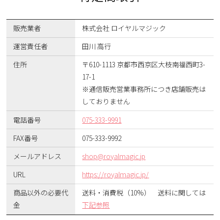
販売業者
株式会社 ロイヤルマジック
運営責任者
田川 高行
住所
〒610-1113 京都市西京区大枝南福西町3-
17-1
※通信販売営業事務所につき店舗販売は
しておりません
電話番号
075-333-9991
FAX番号
075-333-9992
メールアドレス
shop@royalmagic.jp
URL
https://royalmagic.jp/
商品以外の必要代
送料・消費税（10%） 送料に関しては
金
下記参照