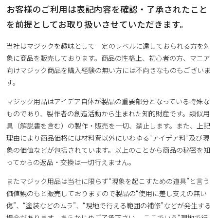
お客様のご利用は表記内容を確認・了承されたこと
を前提としてお取り扱いさせていただきます。
当社はマジックを趣味として一定のレベルに達しておられる方を対
象に商品を販売しております。商品の性格上、初心者の方、マニア
向けマジック商品を購入経験の無い方には不向きなものもございま
す。
マジック用品はアイデア自体が製品の重要部分となっている特殊な
ものであり、製作者の創造活動から生まれた知的財産です。類似用
具（解説書を含む）の製作・販売を一切、禁止します。また、上記
理由により商品価格には材料費以外にいわゆる“アイデア料”及び現
象の価値などが包括されています。以上のことから商品の秘密を知
ってからの返品・交換は一切行えません。
またマジック用品は当社に限らず“現象を起こすための道具”と言う
価値観のもと販売しておりますので製品の“使用に差し支えの無い
傷”、“塗装などのムラ”、“現地で行える範囲の補修”などが発生する
場合があります。あらかじめご了承下さい。 ここでいう“現地で行