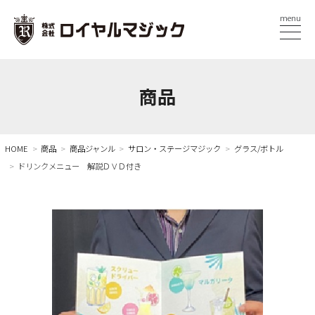
menu
商品
HOME
商品
商品ジャンル
サロン・ステージマジック
グラス/ボトル
ドリンクメニュー 解説ＤＶＤ付き