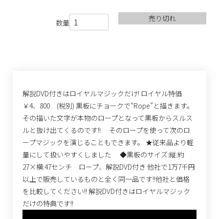
売り切れ
数量
解説DVD付きはロイヤルマジックだけ! ロイヤル特価
￥4、800 (税別) 黒板にチョークで“Rope”と描きます。
その描いた文字が本物のロープとなって黒板からスルス
ルと抜け出てくるのです!! そのロープを使って次のロ
ープマジックを演じることもできます。 ★従来品より軽
量にして扱いやすくしました ◆黒板のサイズ:縦:約
27×横:47センチ ロープ、解説DVD付き 他社で1万7千円
以上で販売しているものと全く同一品です!!他社と価格
を比較してください!! 解説DVD付きはロイヤルマジック
だけの特典です!!