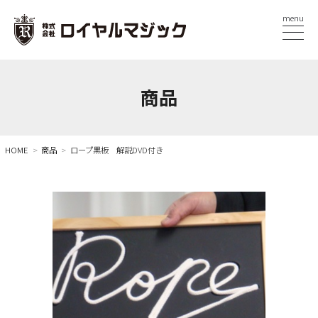
menu
商品
HOME
商品
ロープ黒板 解説DVD付き