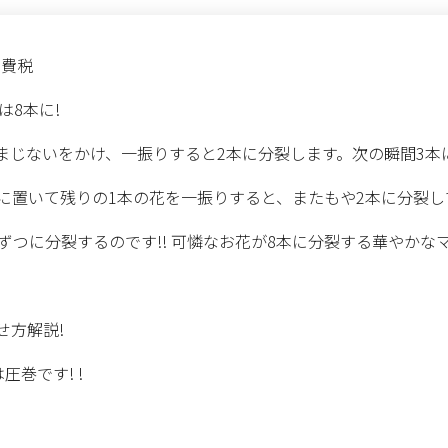
消費税
は8本に!
まじないをかけ、一振りすると2本に分裂します。次の瞬間3本に
カゴに置いて残りの1本の花を一振りすると、またもや2本に分裂
ずつに分裂するのです!! 可憐なお花が8本に分裂する華やかな
せ方解説!
巻です! !