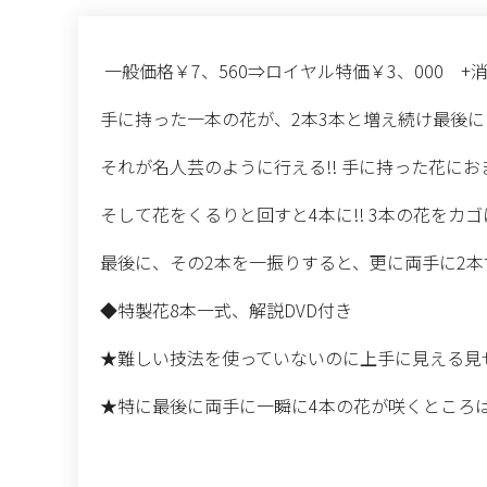
一般価格￥7、560⇒ロイヤル特価￥3、000 +
手に持った一本の花が、2本3本と増え続け最後に
それが名人芸のように行える!! 手に持った花にお
そして花をくるりと回すと4本に!! 3本の花を
最後に、その2本を一振りすると、更に両手に2本
◆特製花8本一式、解説DVD付き
★難しい技法を使っていないのに上手に見える見
★特に最後に両手に一瞬に4本の花が咲くところは圧