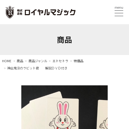
menu
商品
HOME
商品
商品ジャンル
エトセトラ
特価品
神出鬼没のラビット君 解説ＤＶＤ付き