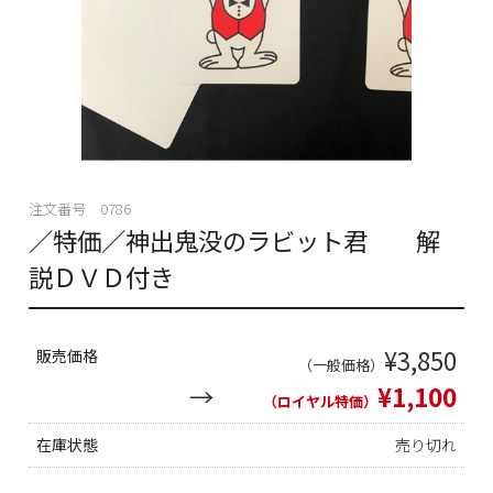
注文番号 0786
／特価／神出鬼没のラビット君 解
説ＤＶＤ付き
¥3,850
販売価格
（一般価格）
¥1,100
（ロイヤル特価）
在庫状態
売り切れ