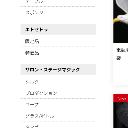
テーブル
スポンジ
エトセトラ
限定品
電動
特価品
袋
サロン・ステージマジック
シルク
プロダクション
New
ロープ
グラス/ボトル
タマゴ