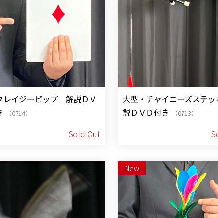
クレイジーピップ 解説ＤＶ
大型・チャイニーズステッ
き
説ＤＶＤ付き
（0714）
（0713）
Sold Out
S
New