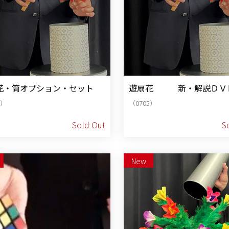
花・筒オプション・セット
遊扇花 新・解説ＤＶ
7）
（0705）
Sold Out
S
New