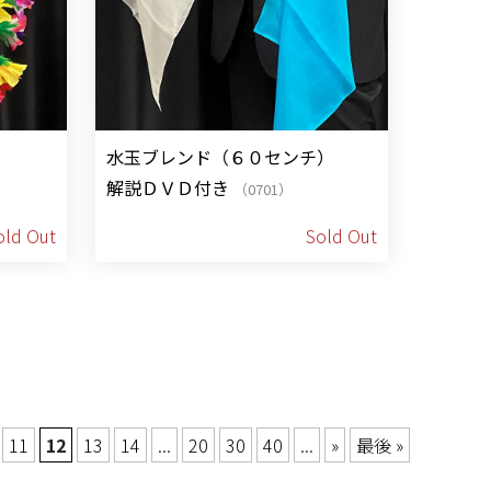
水玉ブレンド（６０センチ）
解説ＤＶＤ付き
（0701）
old Out
Sold Out
11
12
13
14
...
20
30
40
...
»
最後 »