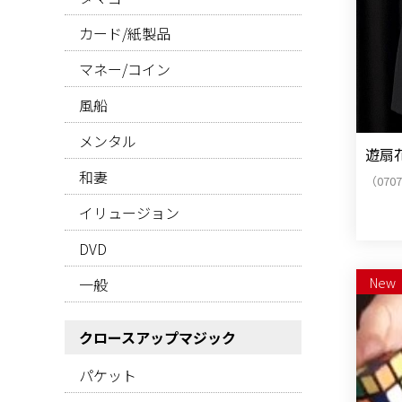
カード/紙製品
マネー/コイン
風船
メンタル
遊扇
和妻
（070
イリュージョン
DVD
New
一般
クロースアップマジック
パケット