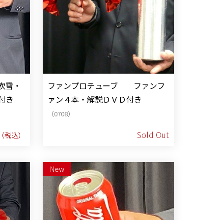
吹雪・
ファンプロチューブ ファンフ
付き
ァン４本・解説ＤＶＤ付き
（0708）
Sold Out
（税込）
New