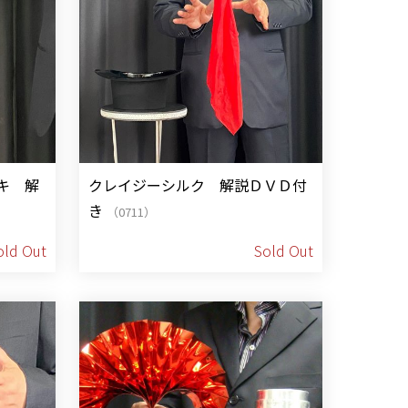
キ 解
クレイジーシルク 解説ＤＶＤ付
き
（0711）
old Out
Sold Out