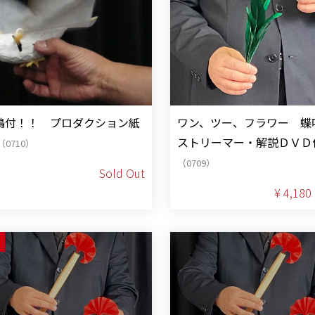
鳩付！！ プロダクション紙
ワン、ツー、フラワー 蝶
ストリーマー・解説ＤＶＤ
（0710）
（0709）
Sold Out
¥ 4,180