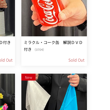
Ｄ付き
ミラクル・コーク缶 解説ＤＶＤ
付き
（0704）
old Out
Sold Out
New