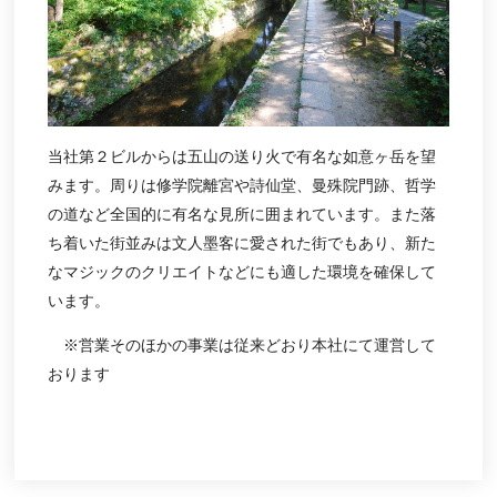
当社第２ビルからは五山の送り火で有名な如意ヶ岳を望
みます。周りは修学院離宮や
詩仙堂
、曼殊院門跡、哲学
の道など全国的に有名な見所に囲まれています。また落
ち着いた街並みは文人墨客に愛された街でもあり、新た
なマジックのクリエイトなどにも適した環境を確保して
います。
※営業そのほかの事業は従来どおり本社にて運営して
おります